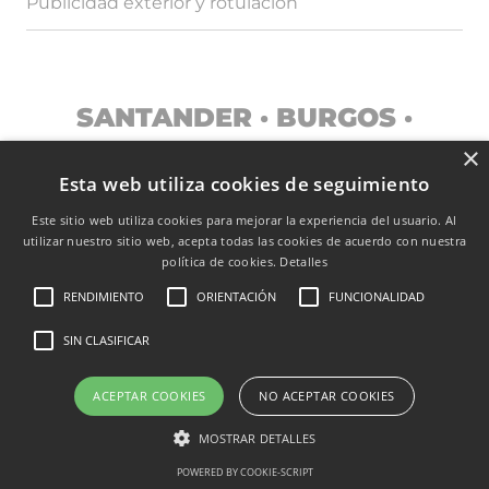
Publicidad exterior y rotulación
SANTANDER · BURGOS ·
MADRID
×
Esta web utiliza cookies de seguimiento
Este sitio web utiliza cookies para mejorar la experiencia del usuario. Al
utilizar nuestro sitio web, acepta todas las cookies de acuerdo con nuestra
TRANSPARENCIA
política de cookies.
Detalles
RENDIMIENTO
ORIENTACIÓN
FUNCIONALIDAD
© EUROCASTALIA – GRUPO C&C PUBLICIDAD. TODOS LOS
DERECHOS RESERVADOS
SIN CLASIFICAR
POLÍTICA DE PRIVACIDAD
|
AVISO LEGAL
|
POLÍTICA DE COOKIES
ACEPTAR COOKIES
NO ACEPTAR COOKIES
MOSTRAR DETALLES
POWERED BY COOKIE-SCRIPT